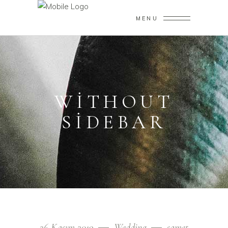
MENU
WITHOUT
SIDEBAR
26 Kasım 2019
Wedding
samet