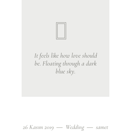
It feels like how love should
be. Floating through a dark
blue sky.
26 Kasım 2019
Wedding
samet