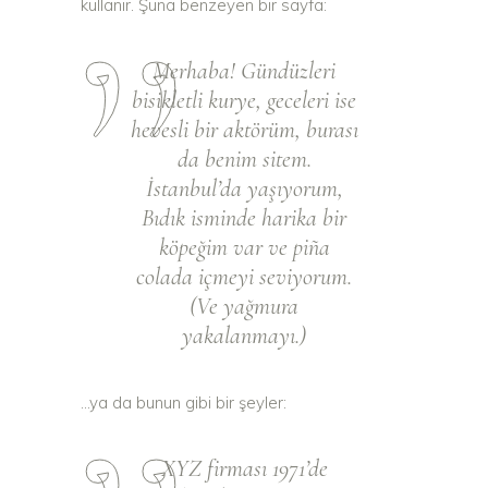
kullanır. Şuna benzeyen bir sayfa:
Merhaba! Gündüzleri
bisikletli kurye, geceleri ise
hevesli bir aktörüm, burası
da benim sitem.
İstanbul’da yaşıyorum,
Bıdık isminde harika bir
köpeğim var ve piña
colada içmeyi seviyorum.
(Ve yağmura
yakalanmayı.)
…ya da bunun gibi bir şeyler:
XYZ firması 1971’de